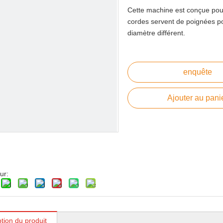
Les machines auxiliaires
Cette machine est conçue pou
cordes servent de poignées po
diamètre différent.
enquête
Ajouter au pani
hine de fabrication de cordes en papier ZSL-400
ur:
tion du produit