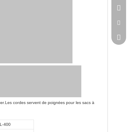
wuxi-nan
sales@wx
+86-510-
er.Les cordes servent de poignées pour les sacs à
L-400