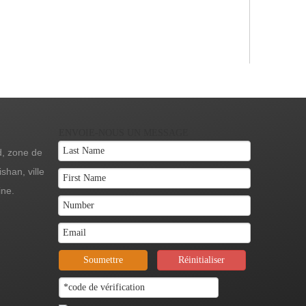
ENVOIE-NOUS UN MESSAGE
, zone de
han, ville
En vertu d'un:
ine.
Soumettre
Réinitialiser