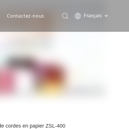
Contactez-nous
Français
English
pier à fond carré alimenté par rouleau
简体中文
Pусский
ntièrement automatique avec machine à poignée en ligne
Español
aires en papier à fond en V
Português
tièrement automatique avec machine à poignée plate et tor
menté avec une machine à sacs en papier à poignée intérie
t automatique
apier entièrement automatique
entièrement automatique avec machine à poignée
 de cordes en papier ZSL-400