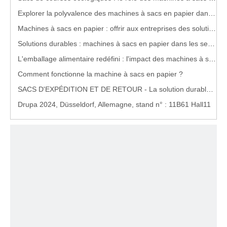
Explorer la polyvalence des machines à sacs en papier dans l'emballage
Machines à sacs en papier : offrir aux entreprises des solutions d'emballage personnalisables
Solutions durables : machines à sacs en papier dans les services de livraison de nourriture
L'emballage alimentaire redéfini : l'impact des machines à sacs en papier
Comment fonctionne la machine à sacs en papier ?
SACS D'EXPÉDITION ET DE RETOUR - La solution durable parfaite pour le commerce électronique
Drupa 2024, Düsseldorf, Allemagne, stand n° : 11B61 Hall11