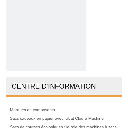
Maison
»
Des produits
»
Machine automatique de sacs
alimentaires en papier à fond en V
»
Machine automatique pour
sacs alimentaires en papier à fond en V WFD-400A
CENTRE D'INFORMATION
Marques de composants
Sacs cadeaux en papier avec rabat Cloure Machine
Sacs de courses écologiques : le rôle des machines à sacs en papier